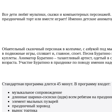
Все дети любят мультики, сказки и компьютерных персонажей. 
праздничный торт или вместе играет! Именно детские анимат
Обаятельный сказочный персонаж в колпачке, с азбукой под мы
в подвижные игры, спляшет и, главное, споет. Песня Буратино
куплеты. Аниматор Буратино – талантливый артист, одетый в 
возраста. Участие Буратино в празднике по поводу именин над
Стандартная программа длится 45 минут. В программу входит:
музыкальное сопровождение
длинные шарики-сосиски (шдм) всем ребятам на праздник
элемент мыльных пузырей
праздничный хоровод
вынос тортика