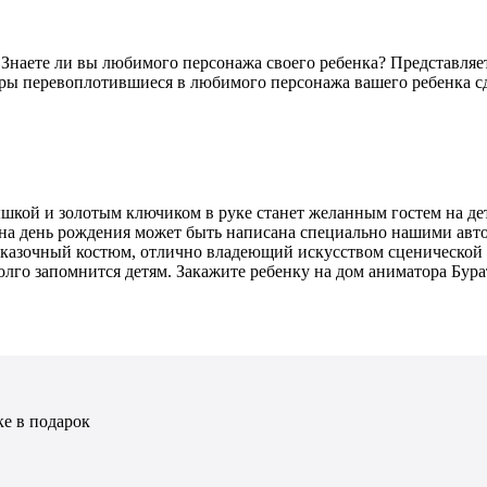
Знаете ли вы любимого персонажа своего ребенка? Представляет
оры перевоплотившиеся в любимого персонажа вашего ребенка с
шкой и золотым ключиком в руке станет желанным гостем на дет
 на день рождения может быть написана специально нашими авто
сказочный костюм, отлично владеющий искусством сценической 
олго запомнится детям. Закажите ребенку на дом аниматора Бур
е в подарок