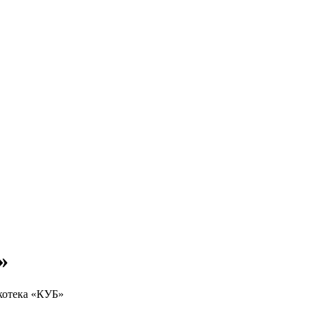
»
котека «КУБ»