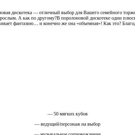
новая дискотека — отличный выбор для Вашего семейного торже
взрослым. А как по другому?В поролоновой дискотеке одни плюс
вивает фантазию… и конечно же она «объемная»! Как это? Благо
Цены
Самая необычная, мягкая дискотека от которой все дети будут в восторге
— 50 мягких кубов
— ведущий/персонаж на выбор
— музыкальное сопровождение